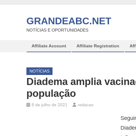
Skip
to
GRANDEABC.NET
content
NOTÍCIAS E OPORTUNIDADES
Affiliate Account
Affiliate Registration
Aff
NOTÍCIAS
Diadema amplia vacinaç
população
8 de julho de 2021
redacao
Seguin
Diade