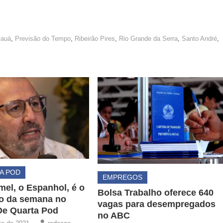
auá
,
Previsão do Tempo
,
Ribeirão Pires
,
Rio Grande da Serra
,
Santo André
,
A POD
EMPREGOS
el, o Espanhol, é o
Bolsa Trabalho oferece 640
o da semana no
vagas para desempregados
De Quarta Pod
no ABC