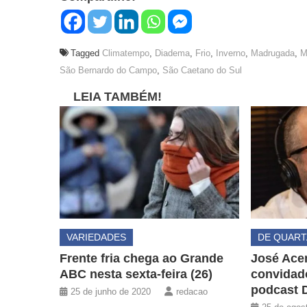
Tagged
Climatempo
,
Diadema
,
Frio
,
Inverno
,
Madrugada
,
M
São Bernardo do Campo
,
São Caetano do Sul
LEIA TAMBÉM!
VARIEDADES
DE QUART
Frente fria chega ao Grande
José Acem
ABC nesta sexta-feira (26)
convidad
podcast 
25 de junho de 2020
redacao