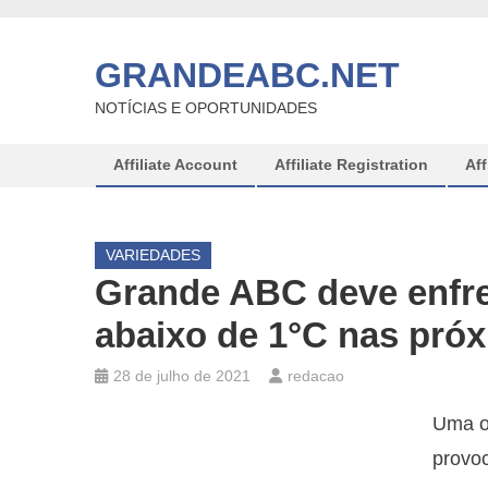
Skip
to
GRANDEABC.NET
content
NOTÍCIAS E OPORTUNIDADES
Affiliate Account
Affiliate Registration
Aff
VARIEDADES
Grande ABC deve enfre
abaixo de 1°C nas pró
28 de julho de 2021
redacao
Uma on
provo